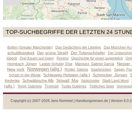
TOP-SUCHBEGRIFFE DER LETZTEN 24 STUN
Bolton (Greater Manchester)
Das Gedächtnis der Libellen
Das München-Kom
schuldlosigkeit
Der grüne Strahl
Der Totenschöpfer
Der Unberührb
lübeck
Drei frauen auf rügen
Florenz
Geschichte für einen augenblick
Grön
Nesser,
Heimbach, Jürgen
Lasker-Schüler, Else
Márquez, Gabriel García
Norwegen (allg.)
New york
Rüster, Sabine
Saarbrücken
Sagan, Fra
Schleswig-Holstein (allg.)
Schmicker, Jürgen
S
Schatz in der Wüste
Schwäbische Alb
Sjöwall, Maj
friederike
Spätzünder
Stadt Land Mord
(allg.)
Tromsö
Tergit, Gabriele
Tuxtla Gutiérrez
Tödliches Spiel
Vonnegut,
Copyright (c) 2007-2026 Jens Nommel | Handlungsreisen.de | Version 6.0.2