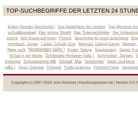
TOP-SUCHBEGRIFFE DER LETZTEN 24 STUN
Bolton (Greater Manchester)
Das Gedächtnis der Libellen
Das München-Kom
schuldlosigkeit
Der grüne Strahl
Der Totenschöpfer
Der Unberührb
lübeck
Drei frauen auf rügen
Florenz
Geschichte für einen augenblick
Grön
Nesser,
Heimbach, Jürgen
Lasker-Schüler, Else
Márquez, Gabriel García
Norwegen (allg.)
New york
Rüster, Sabine
Saarbrücken
Sagan, Fra
Schleswig-Holstein (allg.)
Schmicker, Jürgen
S
Schatz in der Wüste
Schwäbische Alb
Sjöwall, Maj
friederike
Spätzünder
Stadt Land Mord
(allg.)
Tromsö
Tergit, Gabriele
Tuxtla Gutiérrez
Tödliches Spiel
Vonnegut,
Copyright (c) 2007-2026 Jens Nommel | Handlungsreisen.de | Version 6.0.2