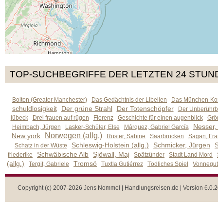
TOP-SUCHBEGRIFFE DER LETZTEN 24 STUN
Bolton (Greater Manchester)
Das Gedächtnis der Libellen
Das München-Kom
schuldlosigkeit
Der grüne Strahl
Der Totenschöpfer
Der Unberührb
lübeck
Drei frauen auf rügen
Florenz
Geschichte für einen augenblick
Grön
Nesser,
Heimbach, Jürgen
Lasker-Schüler, Else
Márquez, Gabriel García
Norwegen (allg.)
New york
Rüster, Sabine
Saarbrücken
Sagan, Fra
Schleswig-Holstein (allg.)
Schmicker, Jürgen
S
Schatz in der Wüste
Schwäbische Alb
Sjöwall, Maj
friederike
Spätzünder
Stadt Land Mord
(allg.)
Tromsö
Tergit, Gabriele
Tuxtla Gutiérrez
Tödliches Spiel
Vonnegut,
Copyright (c) 2007-2026 Jens Nommel | Handlungsreisen.de | Version 6.0.2