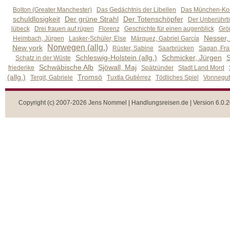
Bolton (Greater Manchester)
Das Gedächtnis der Libellen
Das München-Kom
schuldlosigkeit
Der grüne Strahl
Der Totenschöpfer
Der Unberührb
lübeck
Drei frauen auf rügen
Florenz
Geschichte für einen augenblick
Grön
Nesser,
Heimbach, Jürgen
Lasker-Schüler, Else
Márquez, Gabriel García
Norwegen (allg.)
New york
Rüster, Sabine
Saarbrücken
Sagan, Fra
Schleswig-Holstein (allg.)
Schmicker, Jürgen
S
Schatz in der Wüste
Schwäbische Alb
Sjöwall, Maj
friederike
Spätzünder
Stadt Land Mord
(allg.)
Tromsö
Tergit, Gabriele
Tuxtla Gutiérrez
Tödliches Spiel
Vonnegut,
Copyright (c) 2007-2026 Jens Nommel | Handlungsreisen.de | Version 6.0.2