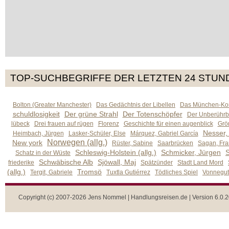
TOP-SUCHBEGRIFFE DER LETZTEN 24 STUN
Bolton (Greater Manchester)
Das Gedächtnis der Libellen
Das München-Kom
schuldlosigkeit
Der grüne Strahl
Der Totenschöpfer
Der Unberührb
lübeck
Drei frauen auf rügen
Florenz
Geschichte für einen augenblick
Grön
Nesser,
Heimbach, Jürgen
Lasker-Schüler, Else
Márquez, Gabriel García
Norwegen (allg.)
New york
Rüster, Sabine
Saarbrücken
Sagan, Fra
Schleswig-Holstein (allg.)
Schmicker, Jürgen
S
Schatz in der Wüste
Schwäbische Alb
Sjöwall, Maj
friederike
Spätzünder
Stadt Land Mord
(allg.)
Tromsö
Tergit, Gabriele
Tuxtla Gutiérrez
Tödliches Spiel
Vonnegut,
Copyright (c) 2007-2026 Jens Nommel | Handlungsreisen.de | Version 6.0.2