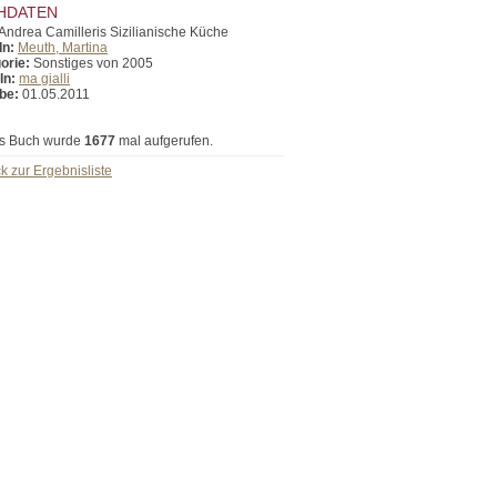
HDATEN
Andrea Camilleris Sizilianische Küche
In:
Meuth, Martina
orie:
Sonstiges von 2005
In:
ma gialli
be:
01.05.2011
s Buch wurde
1677
mal aufgerufen.
k zur Ergebnisliste