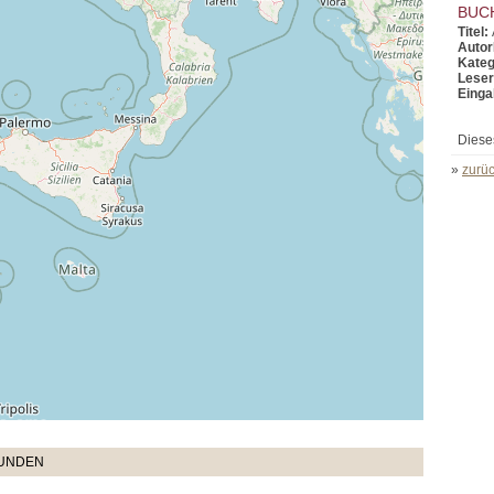
BUC
Titel:
Autor
Kateg
Leser
Einga
Diese
»
zurüc
TUNDEN