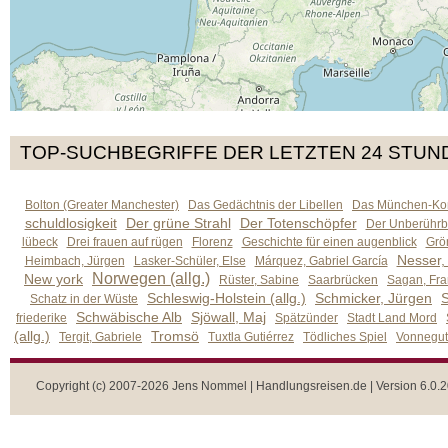
TOP-SUCHBEGRIFFE DER LETZTEN 24 STUN
Bolton (Greater Manchester)
Das Gedächtnis der Libellen
Das München-Kom
schuldlosigkeit
Der grüne Strahl
Der Totenschöpfer
Der Unberührb
lübeck
Drei frauen auf rügen
Florenz
Geschichte für einen augenblick
Grön
Nesser,
Heimbach, Jürgen
Lasker-Schüler, Else
Márquez, Gabriel García
Norwegen (allg.)
New york
Rüster, Sabine
Saarbrücken
Sagan, Fra
Schleswig-Holstein (allg.)
Schmicker, Jürgen
S
Schatz in der Wüste
Schwäbische Alb
Sjöwall, Maj
friederike
Spätzünder
Stadt Land Mord
(allg.)
Tromsö
Tergit, Gabriele
Tuxtla Gutiérrez
Tödliches Spiel
Vonnegut,
Copyright (c) 2007-2026 Jens Nommel | Handlungsreisen.de | Version 6.0.2