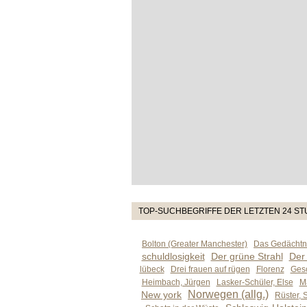
TOP-SUCHBEGRIFFE DER LETZTEN 24 S
Bolton (Greater Manchester)
Das Gedächtni
schuldlosigkeit
Der grüne Strahl
Der
lübeck
Drei frauen auf rügen
Florenz
Gesc
Heimbach, Jürgen
Lasker-Schüler, Else
M
Norwegen (allg.)
New york
Rüster, 