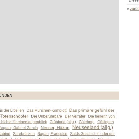
Diese
»
zurüc
TUNDEN
Das primäre gefühl der
s der Libellen
Das München-Komplott
 Totenschöpfer
Der Unberührbare
Der Verräter
Die heilerin von
hichte für einen augenblick
Grönland (allg.)
Göteborg
Göttingen
Neuseeland (allg.)
Nesser, Håkan
árquez, Gabriel García
Sabine
Saarbrücken
Sagan, Françoise
Saids Geschichte oder der