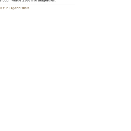
s Buch wurde
1500
mal aufgerufen.
k zur Ergebnisliste