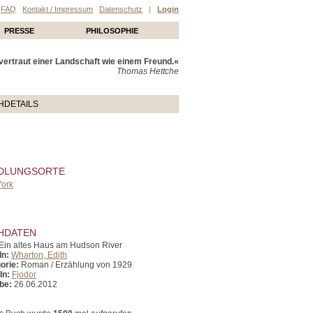
FAQ
Kontakt / Impressum
Datenschutz
|
Login
PRESSE
PHILOSOPHIE
ertraut einer Landschaft wie einem Freund.«
Thomas Hettche
HDETAILS
DLUNGSORTE
ork
HDATEN
Ein altes Haus am Hudson River
In:
Wharton, Edith
orie:
Roman / Erzählung von 1929
In:
Fjodor
be:
26.06.2012