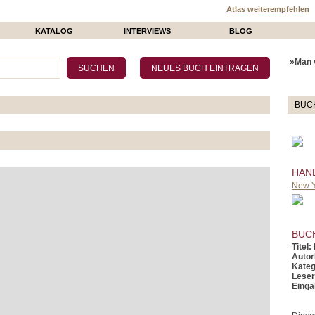
Atlas weiterempfehlen
KATALOG
INTERVIEWS
BLOG
»Man v
BUC
HAN
New Y
BUC
Titel:
Autor
Kateg
Leser
Einga