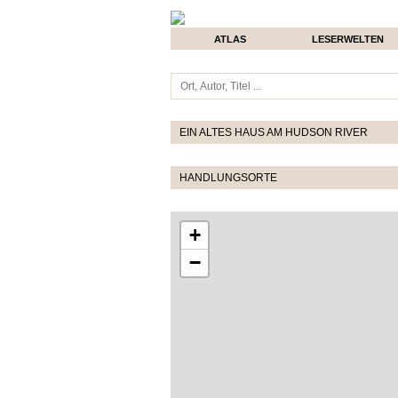
ATLAS
LESERWELTEN
EIN ALTES HAUS AM HUDSON RIVER
HANDLUNGSORTE
+
−