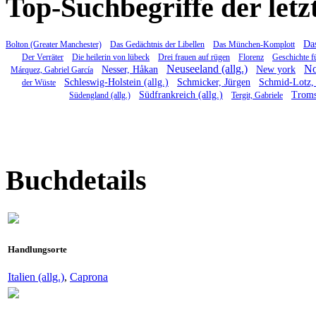
Top-Suchbegriffe der letz
Das
Bolton (Greater Manchester)
Das Gedächtnis der Libellen
Das München-Komplott
Der Verräter
Die heilerin von lübeck
Drei frauen auf rügen
Florenz
Geschichte f
Neuseeland (allg.)
No
Nesser, Håkan
New york
Márquez, Gabriel García
Schleswig-Holstein (allg.)
Schmicker, Jürgen
Schmid-Lotz, 
der Wüste
Südfrankreich (allg.)
Trom
Südengland (allg.)
Tergit, Gabriele
Buchdetails
Handlungsorte
Italien (allg.)
,
Caprona