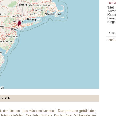
BUC
Titel:
Autor
Kateg
Leser
Einga
Diese
»
zurüc
TUNDEN
Das primäre gefühl der
s der Libellen
Das München-Komplott
 Totenschöpfer
Der Unberührbare
Der Verräter
Die heilerin von