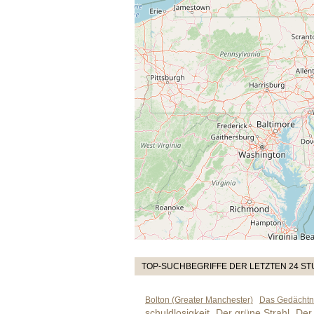
TOP-SUCHBEGRIFFE DER LETZTEN 24 S
Bolton (Greater Manchester)
Das Gedächtni
schuldlosigkeit
Der grüne Strahl
Der