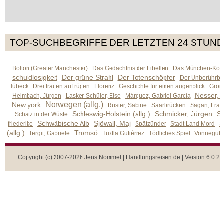
TOP-SUCHBEGRIFFE DER LETZTEN 24 STUN
Bolton (Greater Manchester)
Das Gedächtnis der Libellen
Das München-Kom
schuldlosigkeit
Der grüne Strahl
Der Totenschöpfer
Der Unberührb
lübeck
Drei frauen auf rügen
Florenz
Geschichte für einen augenblick
Grön
Nesser,
Heimbach, Jürgen
Lasker-Schüler, Else
Márquez, Gabriel García
Norwegen (allg.)
New york
Rüster, Sabine
Saarbrücken
Sagan, Fra
Schleswig-Holstein (allg.)
Schmicker, Jürgen
S
Schatz in der Wüste
Schwäbische Alb
Sjöwall, Maj
friederike
Spätzünder
Stadt Land Mord
(allg.)
Tromsö
Tergit, Gabriele
Tuxtla Gutiérrez
Tödliches Spiel
Vonnegut,
Copyright (c) 2007-2026 Jens Nommel | Handlungsreisen.de | Version 6.0.2