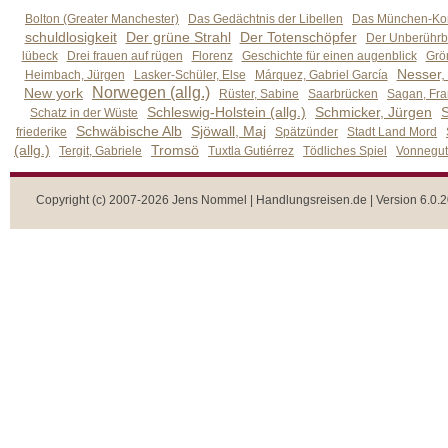
Bolton (Greater Manchester)
Das Gedächtnis der Libellen
Das München-Kom
schuldlosigkeit
Der grüne Strahl
Der Totenschöpfer
Der Unberührb
lübeck
Drei frauen auf rügen
Florenz
Geschichte für einen augenblick
Grön
Nesser,
Heimbach, Jürgen
Lasker-Schüler, Else
Márquez, Gabriel García
Norwegen (allg.)
New york
Rüster, Sabine
Saarbrücken
Sagan, Fra
Schleswig-Holstein (allg.)
Schmicker, Jürgen
S
Schatz in der Wüste
Schwäbische Alb
Sjöwall, Maj
friederike
Spätzünder
Stadt Land Mord
(allg.)
Tromsö
Tergit, Gabriele
Tuxtla Gutiérrez
Tödliches Spiel
Vonnegut,
Copyright (c) 2007-2026 Jens Nommel | Handlungsreisen.de | Version 6.0.2