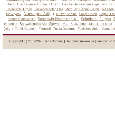
lübeck
Drei frauen auf rügen
Florenz
Geschichte für einen augenblick
Grön
Nesser,
Heimbach, Jürgen
Lasker-Schüler, Else
Márquez, Gabriel García
Norwegen (allg.)
New york
Rüster, Sabine
Saarbrücken
Sagan, Fra
Schleswig-Holstein (allg.)
Schmicker, Jürgen
S
Schatz in der Wüste
Schwäbische Alb
Sjöwall, Maj
friederike
Spätzünder
Stadt Land Mord
(allg.)
Tromsö
Tergit, Gabriele
Tuxtla Gutiérrez
Tödliches Spiel
Vonnegut,
Copyright (c) 2007-2026 Jens Nommel | Handlungsreisen.de | Version 6.0.2