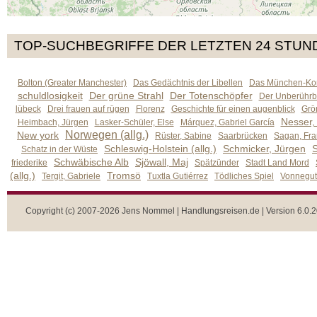
TOP-SUCHBEGRIFFE DER LETZTEN 24 STUN
Bolton (Greater Manchester)
Das Gedächtnis der Libellen
Das München-Kom
schuldlosigkeit
Der grüne Strahl
Der Totenschöpfer
Der Unberührb
lübeck
Drei frauen auf rügen
Florenz
Geschichte für einen augenblick
Grön
Nesser,
Heimbach, Jürgen
Lasker-Schüler, Else
Márquez, Gabriel García
Norwegen (allg.)
New york
Rüster, Sabine
Saarbrücken
Sagan, Fra
Schleswig-Holstein (allg.)
Schmicker, Jürgen
S
Schatz in der Wüste
Schwäbische Alb
Sjöwall, Maj
friederike
Spätzünder
Stadt Land Mord
(allg.)
Tromsö
Tergit, Gabriele
Tuxtla Gutiérrez
Tödliches Spiel
Vonnegut,
Copyright (c) 2007-2026 Jens Nommel | Handlungsreisen.de | Version 6.0.2