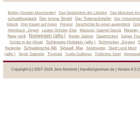
Bolton (Greater Manchester)
Das Gedächtnis der Libellen
Das München-Kom
schuldlosigkeit
Der grüne Strahl
Der Totenschöpfer
Der Unberührb
lübeck
Drei frauen auf rügen
Florenz
Geschichte für einen augenblick
Grön
Nesser,
Heimbach, Jürgen
Lasker-Schüler, Else
Márquez, Gabriel García
Norwegen (allg.)
New york
Rüster, Sabine
Saarbrücken
Sagan, Fra
Schleswig-Holstein (allg.)
Schmicker, Jürgen
S
Schatz in der Wüste
Schwäbische Alb
Sjöwall, Maj
friederike
Spätzünder
Stadt Land Mord
(allg.)
Tromsö
Tergit, Gabriele
Tuxtla Gutiérrez
Tödliches Spiel
Vonnegut,
Copyright (c) 2007-2026 Jens Nommel | Handlungsreisen.de | Version 6.0.2