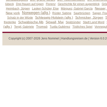
lübeck
Drei frauen auf rügen
Florenz
Geschichte für einen augenblick
Grön
Nesser,
Heimbach, Jürgen
Lasker-Schüler, Else
Márquez, Gabriel García
Norwegen (allg.)
New york
Rüster, Sabine
Saarbrücken
Sagan, Fra
Schleswig-Holstein (allg.)
Schmicker, Jürgen
S
Schatz in der Wüste
Schwäbische Alb
Sjöwall, Maj
friederike
Spätzünder
Stadt Land Mord
(allg.)
Tromsö
Tergit, Gabriele
Tuxtla Gutiérrez
Tödliches Spiel
Vonnegut,
Copyright (c) 2007-2026 Jens Nommel | Handlungsreisen.de | Version 6.0.2