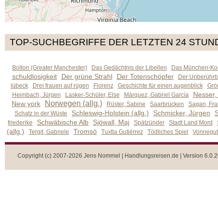
TOP-SUCHBEGRIFFE DER LETZTEN 24 STUN
Bolton (Greater Manchester)
Das Gedächtnis der Libellen
Das München-Kom
schuldlosigkeit
Der grüne Strahl
Der Totenschöpfer
Der Unberührb
lübeck
Drei frauen auf rügen
Florenz
Geschichte für einen augenblick
Grön
Nesser,
Heimbach, Jürgen
Lasker-Schüler, Else
Márquez, Gabriel García
Norwegen (allg.)
New york
Rüster, Sabine
Saarbrücken
Sagan, Fra
Schleswig-Holstein (allg.)
Schmicker, Jürgen
S
Schatz in der Wüste
Schwäbische Alb
Sjöwall, Maj
friederike
Spätzünder
Stadt Land Mord
(allg.)
Tromsö
Tergit, Gabriele
Tuxtla Gutiérrez
Tödliches Spiel
Vonnegut,
Copyright (c) 2007-2026 Jens Nommel | Handlungsreisen.de | Version 6.0.2