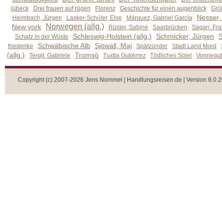
lübeck
Drei frauen auf rügen
Florenz
Geschichte für einen augenblick
Grön
Nesser,
Heimbach, Jürgen
Lasker-Schüler, Else
Márquez, Gabriel García
Norwegen (allg.)
New york
Rüster, Sabine
Saarbrücken
Sagan, Fra
Schleswig-Holstein (allg.)
Schmicker, Jürgen
S
Schatz in der Wüste
Schwäbische Alb
Sjöwall, Maj
friederike
Spätzünder
Stadt Land Mord
(allg.)
Tromsö
Tergit, Gabriele
Tuxtla Gutiérrez
Tödliches Spiel
Vonnegut,
Copyright (c) 2007-2026 Jens Nommel | Handlungsreisen.de | Version 6.0.2