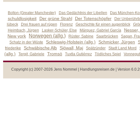
Bolton (Greater Manchester)
Das Gedächtnis der Libellen
Das München-Kom
schuldlosigkeit
Der grüne Strahl
Der Totenschöpfer
Der Unberührb
lübeck
Drei frauen auf rügen
Florenz
Geschichte für einen augenblick
Grön
Nesser,
Heimbach, Jürgen
Lasker-Schüler, Else
Márquez, Gabriel García
Norwegen (allg.)
New york
Rüster, Sabine
Saarbrücken
Sagan, Fra
Schleswig-Holstein (allg.)
Schmicker, Jürgen
S
Schatz in der Wüste
Schwäbische Alb
Sjöwall, Maj
friederike
Spätzünder
Stadt Land Mord
(allg.)
Tromsö
Tergit, Gabriele
Tuxtla Gutiérrez
Tödliches Spiel
Vonnegut,
Copyright (c) 2007-2026 Jens Nommel | Handlungsreisen.de | Version 6.0.2