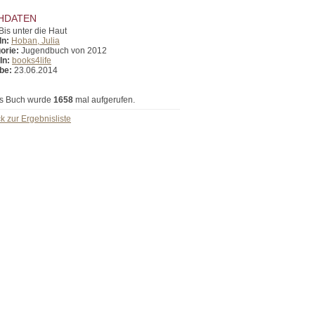
HDATEN
Bis unter die Haut
In:
Hoban, Julia
orie:
Jugendbuch von 2012
In:
books4life
be:
23.06.2014
s Buch wurde
1658
mal aufgerufen.
k zur Ergebnisliste