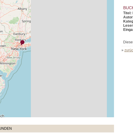
BUC
Titel:
Autor
Kateg
Leser
Einga
Diese
»
zurüc
TUNDEN