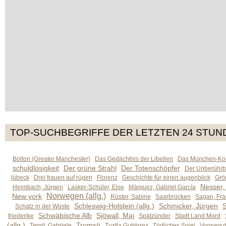
TOP-SUCHBEGRIFFE DER LETZTEN 24 STUN
Bolton (Greater Manchester)
Das Gedächtnis der Libellen
Das München-Kom
schuldlosigkeit
Der grüne Strahl
Der Totenschöpfer
Der Unberührb
lübeck
Drei frauen auf rügen
Florenz
Geschichte für einen augenblick
Grön
Nesser,
Heimbach, Jürgen
Lasker-Schüler, Else
Márquez, Gabriel García
Norwegen (allg.)
New york
Rüster, Sabine
Saarbrücken
Sagan, Fra
Schleswig-Holstein (allg.)
Schmicker, Jürgen
S
Schatz in der Wüste
Schwäbische Alb
Sjöwall, Maj
friederike
Spätzünder
Stadt Land Mord
(allg.)
Tromsö
Tergit, Gabriele
Tuxtla Gutiérrez
Tödliches Spiel
Vonnegut,