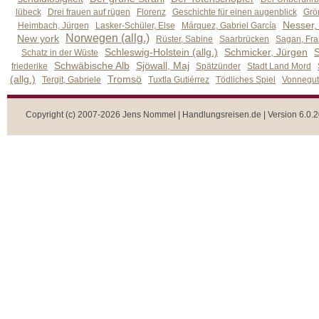
lübeck
Drei frauen auf rügen
Florenz
Geschichte für einen augenblick
Grön
Nesser,
Heimbach, Jürgen
Lasker-Schüler, Else
Márquez, Gabriel García
Norwegen (allg.)
New york
Rüster, Sabine
Saarbrücken
Sagan, Fra
Schleswig-Holstein (allg.)
Schmicker, Jürgen
S
Schatz in der Wüste
Schwäbische Alb
Sjöwall, Maj
friederike
Spätzünder
Stadt Land Mord
(allg.)
Tromsö
Tergit, Gabriele
Tuxtla Gutiérrez
Tödliches Spiel
Vonnegut,
Copyright (c) 2007-2026 Jens Nommel | Handlungsreisen.de | Version 6.0.2