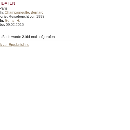
HDATEN
Paris
In:
Champigneulle, Bernard
orie:
Reisebericht von 1998
In:
Günter H.
be:
09.02.2015
s Buch wurde
2164
mal aufgerufen.
k zur Ergebnisliste