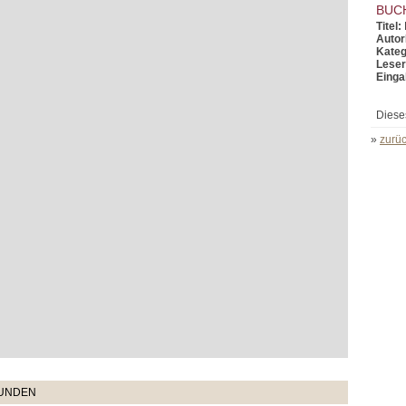
BUC
Titel:
Autor
Kateg
Leser
Einga
Diese
»
zurüc
TUNDEN