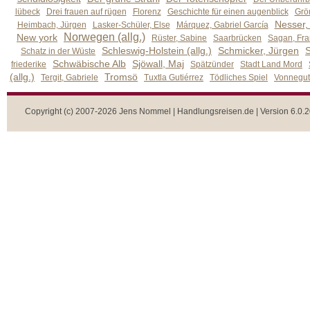
lübeck
Drei frauen auf rügen
Florenz
Geschichte für einen augenblick
Grön
Nesser,
Heimbach, Jürgen
Lasker-Schüler, Else
Márquez, Gabriel García
Norwegen (allg.)
New york
Rüster, Sabine
Saarbrücken
Sagan, Fra
Schleswig-Holstein (allg.)
Schmicker, Jürgen
S
Schatz in der Wüste
Schwäbische Alb
Sjöwall, Maj
friederike
Spätzünder
Stadt Land Mord
(allg.)
Tromsö
Tergit, Gabriele
Tuxtla Gutiérrez
Tödliches Spiel
Vonnegut,
Copyright (c) 2007-2026 Jens Nommel | Handlungsreisen.de | Version 6.0.2