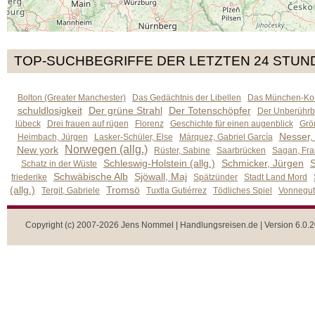
TOP-SUCHBEGRIFFE DER LETZTEN 24 STUN
Bolton (Greater Manchester)
Das Gedächtnis der Libellen
Das München-Kom
schuldlosigkeit
Der grüne Strahl
Der Totenschöpfer
Der Unberührb
lübeck
Drei frauen auf rügen
Florenz
Geschichte für einen augenblick
Grön
Nesser,
Heimbach, Jürgen
Lasker-Schüler, Else
Márquez, Gabriel García
Norwegen (allg.)
New york
Rüster, Sabine
Saarbrücken
Sagan, Fra
Schleswig-Holstein (allg.)
Schmicker, Jürgen
S
Schatz in der Wüste
Schwäbische Alb
Sjöwall, Maj
friederike
Spätzünder
Stadt Land Mord
(allg.)
Tromsö
Tergit, Gabriele
Tuxtla Gutiérrez
Tödliches Spiel
Vonnegut,
Copyright (c) 2007-2026 Jens Nommel | Handlungsreisen.de | Version 6.0.2