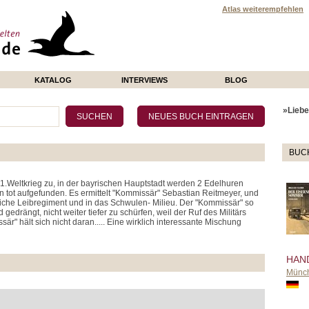
Atlas weiterempfehlen
KATALOG
INTERVIEWS
BLOG
»Liebe 
BUC
1.Weltkrieg zu, in der bayrischen Hauptstadt werden 2 Edelhuren
n tot aufgefunden. Es ermittelt "Kommissär" Sebastian Reitmeyer, und
igliche Leibregiment und in das Schwulen- Milieu. Der "Kommissär" so
edrängt, nicht weiter tiefer zu schürfen, weil der Ruf des Militärs
är" hält sich nicht daran..... Eine wirklich interessante Mischung
HAN
Münc