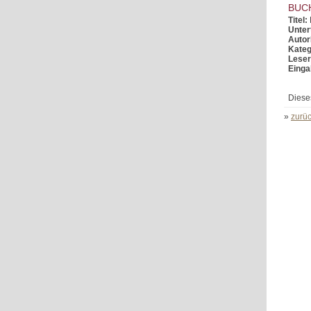
BUC
Titel:
Untert
Autor
Kateg
Leser
Einga
Diese
»
zurüc