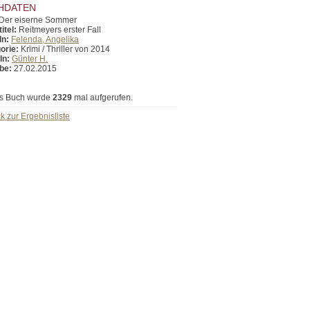
HDATEN
Der eiserne Sommer
itel:
Reitmeyers erster Fall
In:
Felenda, Angelika
orie:
Krimi / Thriller von 2014
In:
Günter H.
be:
27.02.2015
s Buch wurde
2329
mal aufgerufen.
k zur Ergebnisliste