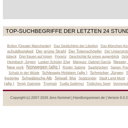
TOP-SUCHBEGRIFFE DER LETZTEN 24 STUN
Bolton (Greater Manchester)
Das Gedächtnis der Libellen
Das München-Kom
schuldlosigkeit
Der grüne Strahl
Der Totenschöpfer
Der Unberührb
lübeck
Drei frauen auf rügen
Florenz
Geschichte für einen augenblick
Grön
Nesser,
Heimbach, Jürgen
Lasker-Schüler, Else
Márquez, Gabriel García
Norwegen (allg.)
New york
Rüster, Sabine
Saarbrücken
Sagan, Fra
Schleswig-Holstein (allg.)
Schmicker, Jürgen
S
Schatz in der Wüste
Schwäbische Alb
Sjöwall, Maj
friederike
Spätzünder
Stadt Land Mord
(allg.)
Tromsö
Tergit, Gabriele
Tuxtla Gutiérrez
Tödliches Spiel
Vonnegut,
Copyright (c) 2007-2026 Jens Nommel | Handlungsreisen.de | Version 6.0.2