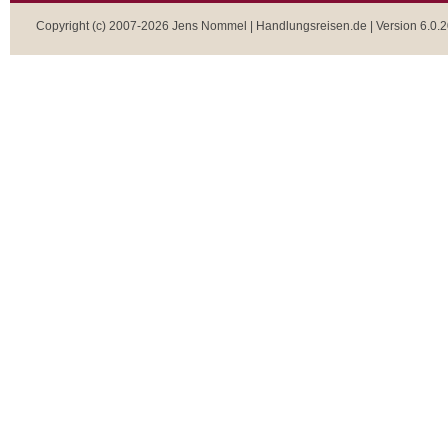
Copyright (c) 2007-2026 Jens Nommel | Handlungsreisen.de | Version 6.0.2