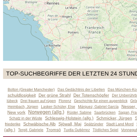
TOP-SUCHBEGRIFFE DER LETZTEN 24 STUN
Bolton (Greater Manchester)
Das Gedächtnis der Libellen
Das München-Kom
schuldlosigkeit
Der grüne Strahl
Der Totenschöpfer
Der Unberührb
lübeck
Drei frauen auf rügen
Florenz
Geschichte für einen augenblick
Grön
Nesser,
Heimbach, Jürgen
Lasker-Schüler, Else
Márquez, Gabriel García
Norwegen (allg.)
New york
Rüster, Sabine
Saarbrücken
Sagan, Fra
Schleswig-Holstein (allg.)
Schmicker, Jürgen
S
Schatz in der Wüste
Schwäbische Alb
Sjöwall, Maj
friederike
Spätzünder
Stadt Land Mord
(allg.)
Tromsö
Tergit, Gabriele
Tuxtla Gutiérrez
Tödliches Spiel
Vonnegut,