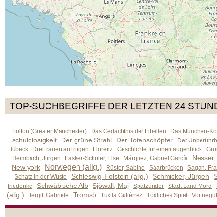
TOP-SUCHBEGRIFFE DER LETZTEN 24 STUN
Bolton (Greater Manchester)
Das Gedächtnis der Libellen
Das München-Kom
schuldlosigkeit
Der grüne Strahl
Der Totenschöpfer
Der Unberührb
lübeck
Drei frauen auf rügen
Florenz
Geschichte für einen augenblick
Grön
Nesser,
Heimbach, Jürgen
Lasker-Schüler, Else
Márquez, Gabriel García
Norwegen (allg.)
New york
Rüster, Sabine
Saarbrücken
Sagan, Fra
Schleswig-Holstein (allg.)
Schmicker, Jürgen
S
Schatz in der Wüste
Schwäbische Alb
Sjöwall, Maj
friederike
Spätzünder
Stadt Land Mord
(allg.)
Tromsö
Tergit, Gabriele
Tuxtla Gutiérrez
Tödliches Spiel
Vonnegut,