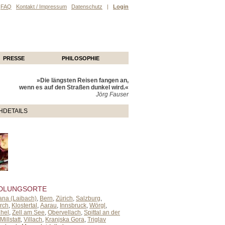
FAQ
Kontakt / Impressum
Datenschutz
|
Login
PRESSE
PHILOSOPHIE
»Die längsten Reisen fangen an,
wenn es auf den Straßen dunkel wird.«
Jörg Fauser
HDETAILS
DLUNGSORTE
jana (Laibach)
,
Bern
,
Zürich
,
Salzburg
,
irch
,
Klostertal
,
Aarau
,
Innsbruck
,
Wörgl
,
ühel
,
Zell am See
,
Obervellach
,
Spittal an der
Millstatt
,
Villach
,
Kranjska Gora
,
Triglav