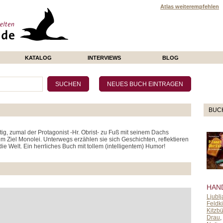
Atlas weiterempfehlen
KATALOG
INTERVIEWS
BLOG
BUC
g, zumal der Protagonist -Hr. Obrist- zu Fuß mit seinem Dachs
em Ziel Monolei. Unterwegs erzählen sie sich Geschichten, reflektieren
e Welt. Ein herrliches Buch mit tollem (intelligentem) Humor!
HAN
Ljubl
Feldk
Kitzb
Drau
,