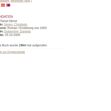
nalpark
,
Mongolei (allg.)
HDATEN
Planet Obrist
In:
Simon, Christoph
orie:
Roman / Erzählung von 2005
In:
Dobernigg, Daniela
be:
25.10.2005
s Buch wurde
1964
mal aufgerufen.
k zur Ergebnisliste