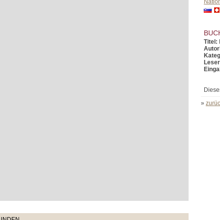
Natio
BUC
Titel:
Autor
Kateg
Leser
Einga
Diese
»
zurüc
TUNDEN