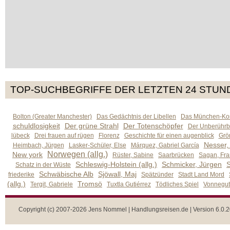
TOP-SUCHBEGRIFFE DER LETZTEN 24 STUN
Bolton (Greater Manchester)
Das Gedächtnis der Libellen
Das München-Kom
schuldlosigkeit
Der grüne Strahl
Der Totenschöpfer
Der Unberührb
lübeck
Drei frauen auf rügen
Florenz
Geschichte für einen augenblick
Grön
Nesser,
Heimbach, Jürgen
Lasker-Schüler, Else
Márquez, Gabriel García
Norwegen (allg.)
New york
Rüster, Sabine
Saarbrücken
Sagan, Fra
Schleswig-Holstein (allg.)
Schmicker, Jürgen
S
Schatz in der Wüste
Schwäbische Alb
Sjöwall, Maj
friederike
Spätzünder
Stadt Land Mord
(allg.)
Tromsö
Tergit, Gabriele
Tuxtla Gutiérrez
Tödliches Spiel
Vonnegut,
Copyright (c) 2007-2026 Jens Nommel | Handlungsreisen.de | Version 6.0.2