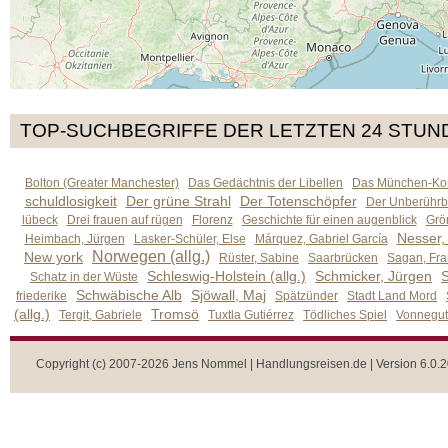
TOP-SUCHBEGRIFFE DER LETZTEN 24 STUN
Bolton (Greater Manchester)
Das Gedächtnis der Libellen
Das München-Kom
schuldlosigkeit
Der grüne Strahl
Der Totenschöpfer
Der Unberührb
lübeck
Drei frauen auf rügen
Florenz
Geschichte für einen augenblick
Grön
Nesser,
Heimbach, Jürgen
Lasker-Schüler, Else
Márquez, Gabriel García
Norwegen (allg.)
New york
Rüster, Sabine
Saarbrücken
Sagan, Fra
Schleswig-Holstein (allg.)
Schmicker, Jürgen
S
Schatz in der Wüste
Schwäbische Alb
Sjöwall, Maj
friederike
Spätzünder
Stadt Land Mord
(allg.)
Tromsö
Tergit, Gabriele
Tuxtla Gutiérrez
Tödliches Spiel
Vonnegut,
Copyright (c) 2007-2026 Jens Nommel | Handlungsreisen.de | Version 6.0.2