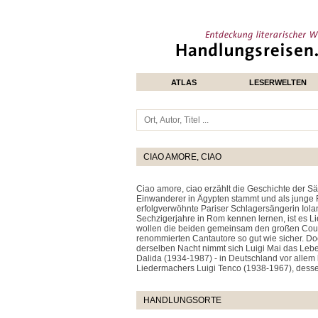
ATLAS
LESERWELTEN
CIAO AMORE, CIAO
Ciao amore, ciao erzählt die Geschichte der Sä
Einwanderer in Ägypten stammt und als junge Fr
erfolgverwöhnte Pariser Schlagersängerin Iolan
Sechzigerjahre in Rom kennen lernen, ist es L
wollen die beiden gemeinsam den großen Coup l
renommierten Cantautore so gut wie sicher. Doc
derselben Nacht nimmt sich Luigi Mai das Leben
Dalida (1934-1987) - in Deutschland vor allem
Liedermachers Luigi Tenco (1938-1967), desse
HANDLUNGSORTE