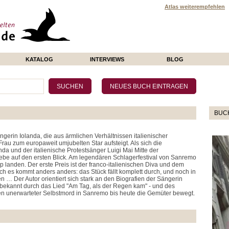
Atlas weiterempfehlen
KATALOG
INTERVIEWS
BLOG
BUC
ngerin Iolanda, die aus ärmlichen Verhältnissen italienischer
au zum europaweit umjubelten Star aufsteigt. Als sich die
da und der italienische Protestsänger Luigi Mai Mitte der
iebe auf den ersten Blick. Am legendären Schlagerfestival von Sanremo
anden. Der erste Preis ist der franco-italienischen Diva und dem
h es kommt anders anders: das Stück fällt komplett durch, und noch in
 … Der Autor orientiert sich stark an den Biografien der Sängerin
 bekannt durch das Lied "Am Tag, als der Regen kam" - und des
n unerwarteter Selbstmord in Sanremo bis heute die Gemüter bewegt.