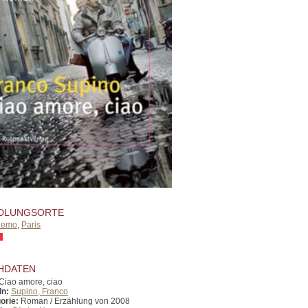
DLUNGSORTE
Remo
,
Paris
HDATEN
Ciao amore, ciao
In:
Supino, Franco
orie:
Roman / Erzählung von 2008