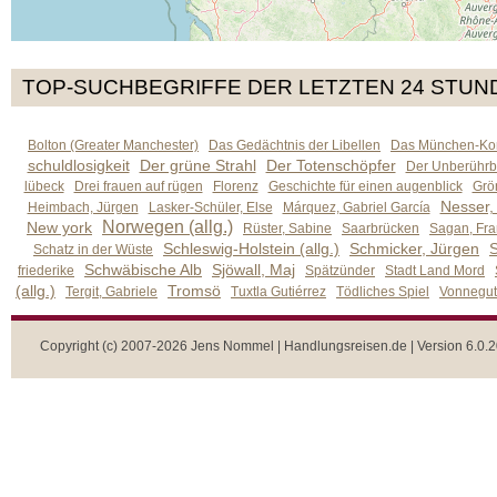
TOP-SUCHBEGRIFFE DER LETZTEN 24 STUN
Bolton (Greater Manchester)
Das Gedächtnis der Libellen
Das München-Kom
schuldlosigkeit
Der grüne Strahl
Der Totenschöpfer
Der Unberührb
lübeck
Drei frauen auf rügen
Florenz
Geschichte für einen augenblick
Grön
Nesser,
Heimbach, Jürgen
Lasker-Schüler, Else
Márquez, Gabriel García
Norwegen (allg.)
New york
Rüster, Sabine
Saarbrücken
Sagan, Fra
Schleswig-Holstein (allg.)
Schmicker, Jürgen
S
Schatz in der Wüste
Schwäbische Alb
Sjöwall, Maj
friederike
Spätzünder
Stadt Land Mord
(allg.)
Tromsö
Tergit, Gabriele
Tuxtla Gutiérrez
Tödliches Spiel
Vonnegut,
Copyright (c) 2007-2026 Jens Nommel | Handlungsreisen.de | Version 6.0.2