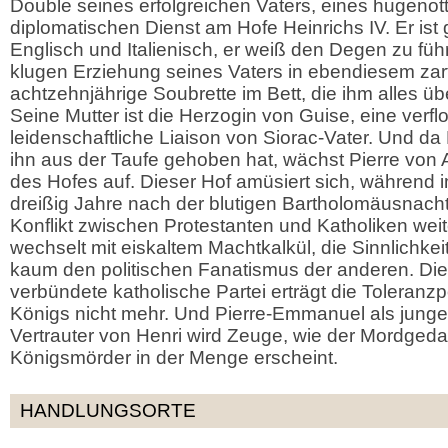
Double seines erfolgreichen Vaters, eines hugeno
diplomatischen Dienst am Hofe Heinrichs IV. Er ist g
Englisch und Italienisch, er weiß den Degen zu fü
klugen Erziehung seines Vaters in ebendiesem zart
achtzehnjährige Soubrette im Bett, die ihm alles übe
Seine Mutter ist die Herzogin von Guise, eine verf
leidenschaftliche Liaison von Siorac-Vater. Und da
ihn aus der Taufe gehoben hat, wächst Pierre von
des Hofes auf. Dieser Hof amüsiert sich, während i
dreißig Jahre nach der blutigen Bartholomäusnacht
Konflikt zwischen Protestanten und Katholiken weite
wechselt mit eiskaltem Machtkalkül, die Sinnlichkeit
kaum den politischen Fanatismus der anderen. Die 
verbündete katholische Partei erträgt die Toleranzp
Königs nicht mehr. Und Pierre-Emmanuel als jung
Vertrauter von Henri wird Zeuge, wie der Mordged
Königsmörder in der Menge erscheint.
HANDLUNGSORTE