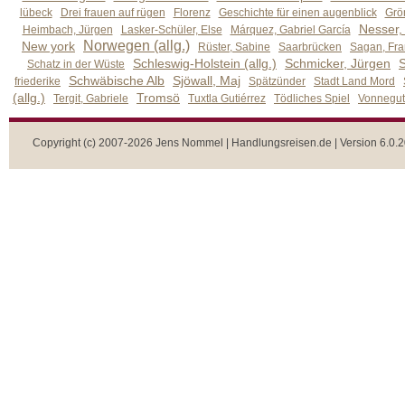
lübeck
Drei frauen auf rügen
Florenz
Geschichte für einen augenblick
Grön
Nesser,
Heimbach, Jürgen
Lasker-Schüler, Else
Márquez, Gabriel García
Norwegen (allg.)
New york
Rüster, Sabine
Saarbrücken
Sagan, Fra
Schleswig-Holstein (allg.)
Schmicker, Jürgen
S
Schatz in der Wüste
Schwäbische Alb
Sjöwall, Maj
friederike
Spätzünder
Stadt Land Mord
(allg.)
Tromsö
Tergit, Gabriele
Tuxtla Gutiérrez
Tödliches Spiel
Vonnegut,
Copyright (c) 2007-2026 Jens Nommel | Handlungsreisen.de | Version 6.0.2