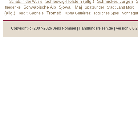
Schleswig-Holstein (allg.)
Schmicker, Jürgen
S
Schatz in der Wüste
Schwäbische Alb
Sjöwall, Maj
friederike
Spätzünder
Stadt Land Mord
(allg.)
Tromsö
Tergit, Gabriele
Tuxtla Gutiérrez
Tödliches Spiel
Vonnegut,
Copyright (c) 2007-2026 Jens Nommel | Handlungsreisen.de | Version 6.0.2