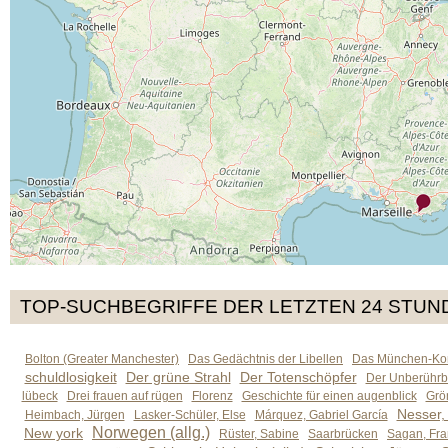
TOP-SUCHBEGRIFFE DER LETZTEN 24 STUN
Bolton (Greater Manchester)
Das Gedächtnis der Libellen
Das München-Kom
schuldlosigkeit
Der grüne Strahl
Der Totenschöpfer
Der Unberührb
lübeck
Drei frauen auf rügen
Florenz
Geschichte für einen augenblick
Grön
Nesser,
Heimbach, Jürgen
Lasker-Schüler, Else
Márquez, Gabriel García
Norwegen (allg.)
New york
Rüster, Sabine
Saarbrücken
Sagan, Fra