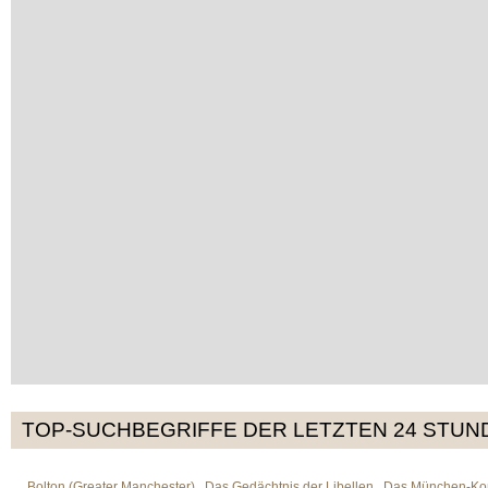
TOP-SUCHBEGRIFFE DER LETZTEN 24 STUN
Bolton (Greater Manchester)
Das Gedächtnis der Libellen
Das München-Kom