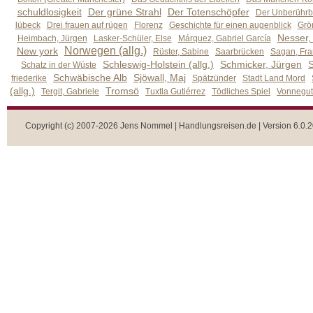
schuldlosigkeit
Der grüne Strahl
Der Totenschöpfer
Der Unberührb
lübeck
Drei frauen auf rügen
Florenz
Geschichte für einen augenblick
Grön
Nesser,
Heimbach, Jürgen
Lasker-Schüler, Else
Márquez, Gabriel García
Norwegen (allg.)
New york
Rüster, Sabine
Saarbrücken
Sagan, Fra
Schleswig-Holstein (allg.)
Schmicker, Jürgen
S
Schatz in der Wüste
Schwäbische Alb
Sjöwall, Maj
friederike
Spätzünder
Stadt Land Mord
(allg.)
Tromsö
Tergit, Gabriele
Tuxtla Gutiérrez
Tödliches Spiel
Vonnegut,
Copyright (c) 2007-2026 Jens Nommel | Handlungsreisen.de | Version 6.0.2