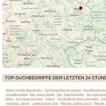
TOP-SUCHBEGRIFFE DER LETZTEN 24 STUN
Bolton (Greater Manchester)
Das Gedächtnis der Libellen
Das München-Kom
schuldlosigkeit
Der grüne Strahl
Der Totenschöpfer
Der Unberührb
lübeck
Drei frauen auf rügen
Florenz
Geschichte für einen augenblick
Grön
Nesser,
Heimbach, Jürgen
Lasker-Schüler, Else
Márquez, Gabriel García