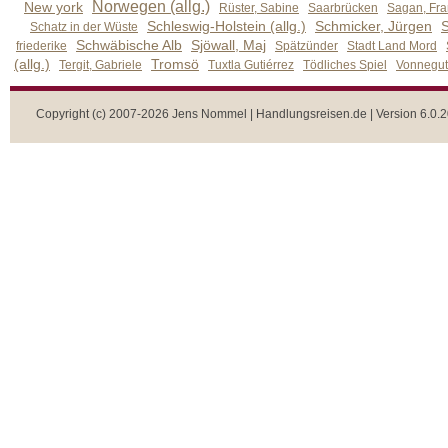
Norwegen (allg.)
New york
Rüster, Sabine
Saarbrücken
Sagan, Fra
Schleswig-Holstein (allg.)
Schmicker, Jürgen
S
Schatz in der Wüste
Schwäbische Alb
Sjöwall, Maj
friederike
Spätzünder
Stadt Land Mord
(allg.)
Tromsö
Tergit, Gabriele
Tuxtla Gutiérrez
Tödliches Spiel
Vonnegut,
Copyright (c) 2007-2026 Jens Nommel | Handlungsreisen.de | Version 6.0.2