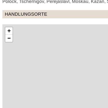
Polock, Tschernigov, Perejaslavl, Moskau, Kazan, 
HANDLUNGSORTE
+
−