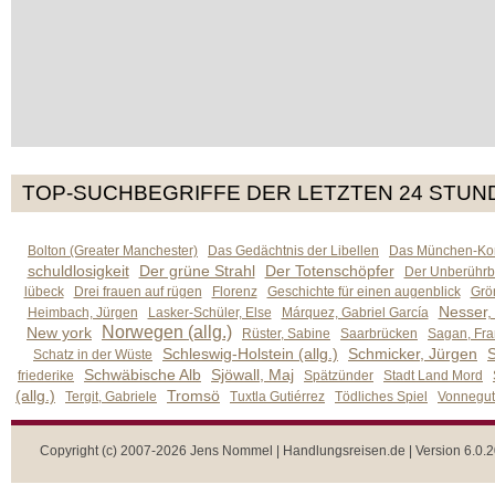
TOP-SUCHBEGRIFFE DER LETZTEN 24 STUN
Bolton (Greater Manchester)
Das Gedächtnis der Libellen
Das München-Kom
schuldlosigkeit
Der grüne Strahl
Der Totenschöpfer
Der Unberührb
lübeck
Drei frauen auf rügen
Florenz
Geschichte für einen augenblick
Grön
Nesser,
Heimbach, Jürgen
Lasker-Schüler, Else
Márquez, Gabriel García
Norwegen (allg.)
New york
Rüster, Sabine
Saarbrücken
Sagan, Fra
Schleswig-Holstein (allg.)
Schmicker, Jürgen
S
Schatz in der Wüste
Schwäbische Alb
Sjöwall, Maj
friederike
Spätzünder
Stadt Land Mord
(allg.)
Tromsö
Tergit, Gabriele
Tuxtla Gutiérrez
Tödliches Spiel
Vonnegut,
Copyright (c) 2007-2026 Jens Nommel | Handlungsreisen.de | Version 6.0.2