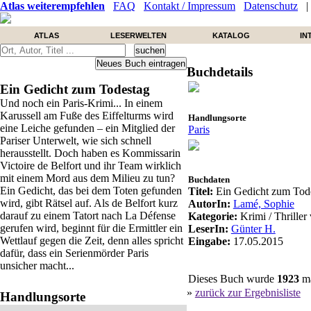
Atlas weiterempfehlen
FAQ
Kontakt / Impressum
Datenschutz
ATLAS
LESERWELTEN
KATALOG
IN
Buchdetails
Ein Gedicht zum Todestag
Und noch ein Paris-Krimi... In einem
Karussell am Fuße des Eiffelturms wird
Handlungsorte
eine Leiche gefunden – ein Mitglied der
Paris
Pariser Unterwelt, wie sich schnell
herausstellt. Doch haben es Kommissarin
Victoire de Belfort und ihr Team wirklich
mit einem Mord aus dem Milieu zu tun?
Buchdaten
Ein Gedicht, das bei dem Toten gefunden
Titel:
Ein Gedicht zum Tod
wird, gibt Rätsel auf. Als de Belfort kurz
AutorIn:
Lamé, Sophie
darauf zu einem Tatort nach La Défense
Kategorie:
Krimi / Thriller
gerufen wird, beginnt für die Ermittler ein
LeserIn:
Günter H.
Wettlauf gegen die Zeit, denn alles spricht
Eingabe:
17.05.2015
dafür, dass ein Serienmörder Paris
unsicher macht...
Dieses Buch wurde
1923
ma
»
zurück zur Ergebnisliste
Handlungsorte