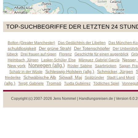
TOP-SUCHBEGRIFFE DER LETZTEN 24 STUN
Bolton (Greater Manchester)
Das Gedächtnis der Libellen
Das München-Kom
schuldlosigkeit
Der grüne Strahl
Der Totenschöpfer
Der Unberührb
lübeck
Drei frauen auf rügen
Florenz
Geschichte für einen augenblick
Grön
Nesser,
Heimbach, Jürgen
Lasker-Schüler, Else
Márquez, Gabriel García
Norwegen (allg.)
New york
Rüster, Sabine
Saarbrücken
Sagan, Fra
Schleswig-Holstein (allg.)
Schmicker, Jürgen
S
Schatz in der Wüste
Schwäbische Alb
Sjöwall, Maj
friederike
Spätzünder
Stadt Land Mord
(allg.)
Tromsö
Tergit, Gabriele
Tuxtla Gutiérrez
Tödliches Spiel
Vonnegut,
Copyright (c) 2007-2026 Jens Nommel | Handlungsreisen.de | Version 6.0.2