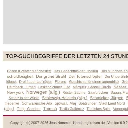
TOP-SUCHBEGRIFFE DER LETZTEN 24 STUN
Bolton (Greater Manchester)
Das Gedächtnis der Libellen
Das München-Kom
schuldlosigkeit
Der grüne Strahl
Der Totenschöpfer
Der Unberührb
lübeck
Drei frauen auf rügen
Florenz
Geschichte für einen augenblick
Grön
Nesser,
Heimbach, Jürgen
Lasker-Schüler, Else
Márquez, Gabriel García
Norwegen (allg.)
New york
Rüster, Sabine
Saarbrücken
Sagan, Fra
Schleswig-Holstein (allg.)
Schmicker, Jürgen
S
Schatz in der Wüste
Schwäbische Alb
Sjöwall, Maj
friederike
Spätzünder
Stadt Land Mord
(allg.)
Tromsö
Tergit, Gabriele
Tuxtla Gutiérrez
Tödliches Spiel
Vonnegut,
Copyright (c) 2007-2026 Jens Nommel | Handlungsreisen.de | Version 6.0.2