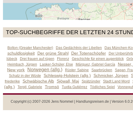
TOP-SUCHBEGRIFFE DER LETZTEN 24 STUN
Bolton (Greater Manchester)
Das Gedächtnis der Libellen
Das München-Kom
schuldlosigkeit
Der grüne Strahl
Der Totenschöpfer
Der Unberührb
lübeck
Drei frauen auf rügen
Florenz
Geschichte für einen augenblick
Grön
Nesser,
Heimbach, Jürgen
Lasker-Schüler, Else
Márquez, Gabriel García
Norwegen (allg.)
New york
Rüster, Sabine
Saarbrücken
Sagan, Fra
Schleswig-Holstein (allg.)
Schmicker, Jürgen
S
Schatz in der Wüste
Schwäbische Alb
Sjöwall, Maj
friederike
Spätzünder
Stadt Land Mord
(allg.)
Tromsö
Tergit, Gabriele
Tuxtla Gutiérrez
Tödliches Spiel
Vonnegut,
Copyright (c) 2007-2026 Jens Nommel | Handlungsreisen.de | Version 6.0.2