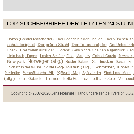
TOP-SUCHBEGRIFFE DER LETZTEN 24 STUN
Bolton (Greater Manchester)
Das Gedächtnis der Libellen
Das München-Kom
schuldlosigkeit
Der grüne Strahl
Der Totenschöpfer
Der Unberührb
lübeck
Drei frauen auf rügen
Florenz
Geschichte für einen augenblick
Grön
Nesser,
Heimbach, Jürgen
Lasker-Schüler, Else
Márquez, Gabriel García
Norwegen (allg.)
New york
Rüster, Sabine
Saarbrücken
Sagan, Fra
Schleswig-Holstein (allg.)
Schmicker, Jürgen
S
Schatz in der Wüste
Schwäbische Alb
Sjöwall, Maj
friederike
Spätzünder
Stadt Land Mord
(allg.)
Tromsö
Tergit, Gabriele
Tuxtla Gutiérrez
Tödliches Spiel
Vonnegut,
Copyright (c) 2007-2026 Jens Nommel | Handlungsreisen.de | Version 6.0.2