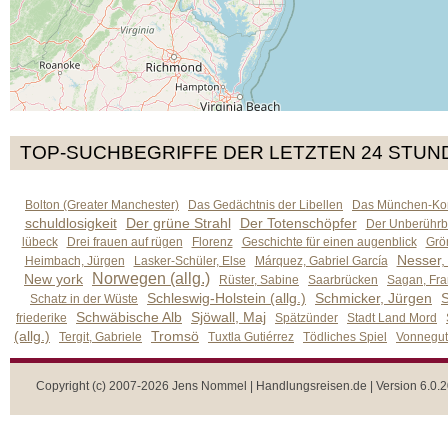
TOP-SUCHBEGRIFFE DER LETZTEN 24 STUN
Bolton (Greater Manchester)
Das Gedächtnis der Libellen
Das München-Kom
schuldlosigkeit
Der grüne Strahl
Der Totenschöpfer
Der Unberührb
lübeck
Drei frauen auf rügen
Florenz
Geschichte für einen augenblick
Grön
Nesser,
Heimbach, Jürgen
Lasker-Schüler, Else
Márquez, Gabriel García
Norwegen (allg.)
New york
Rüster, Sabine
Saarbrücken
Sagan, Fra
Schleswig-Holstein (allg.)
Schmicker, Jürgen
S
Schatz in der Wüste
Schwäbische Alb
Sjöwall, Maj
friederike
Spätzünder
Stadt Land Mord
(allg.)
Tromsö
Tergit, Gabriele
Tuxtla Gutiérrez
Tödliches Spiel
Vonnegut,
Copyright (c) 2007-2026 Jens Nommel | Handlungsreisen.de | Version 6.0.2