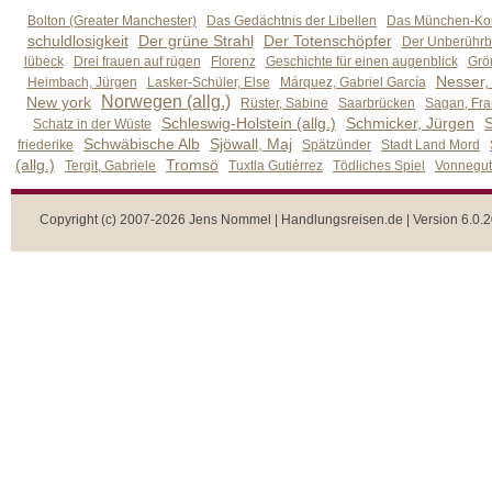
Bolton (Greater Manchester)
Das Gedächtnis der Libellen
Das München-Kom
schuldlosigkeit
Der grüne Strahl
Der Totenschöpfer
Der Unberührb
lübeck
Drei frauen auf rügen
Florenz
Geschichte für einen augenblick
Grön
Nesser,
Heimbach, Jürgen
Lasker-Schüler, Else
Márquez, Gabriel García
Norwegen (allg.)
New york
Rüster, Sabine
Saarbrücken
Sagan, Fra
Schleswig-Holstein (allg.)
Schmicker, Jürgen
S
Schatz in der Wüste
Schwäbische Alb
Sjöwall, Maj
friederike
Spätzünder
Stadt Land Mord
(allg.)
Tromsö
Tergit, Gabriele
Tuxtla Gutiérrez
Tödliches Spiel
Vonnegut,
Copyright (c) 2007-2026 Jens Nommel | Handlungsreisen.de | Version 6.0.2