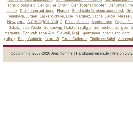
schuldlosigkeit
Der grüne Strahl
Der Totenschöpfer
Der Unberührb
lübeck
Drei frauen auf rügen
Florenz
Geschichte für einen augenblick
Grön
Nesser,
Heimbach, Jürgen
Lasker-Schüler, Else
Márquez, Gabriel García
Norwegen (allg.)
New york
Rüster, Sabine
Saarbrücken
Sagan, Fra
Schleswig-Holstein (allg.)
Schmicker, Jürgen
S
Schatz in der Wüste
Schwäbische Alb
Sjöwall, Maj
friederike
Spätzünder
Stadt Land Mord
(allg.)
Tromsö
Tergit, Gabriele
Tuxtla Gutiérrez
Tödliches Spiel
Vonnegut,
Copyright (c) 2007-2026 Jens Nommel | Handlungsreisen.de | Version 6.0.2