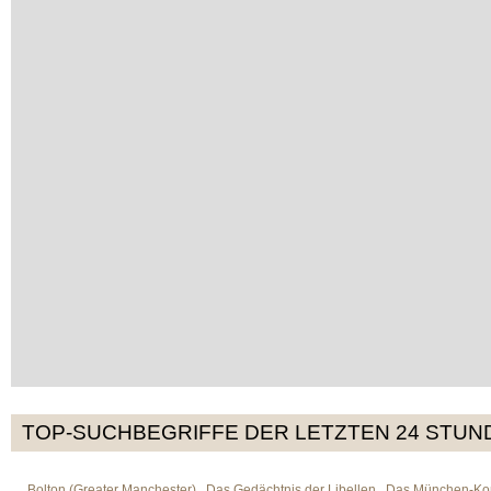
TOP-SUCHBEGRIFFE DER LETZTEN 24 STUN
Bolton (Greater Manchester)
Das Gedächtnis der Libellen
Das München-Kom