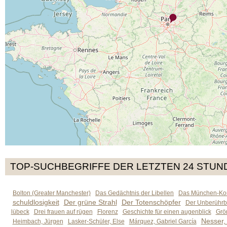
TOP-SUCHBEGRIFFE DER LETZTEN 24 STUN
Bolton (Greater Manchester)
Das Gedächtnis der Libellen
Das München-Kom
schuldlosigkeit
Der grüne Strahl
Der Totenschöpfer
Der Unberührb
lübeck
Drei frauen auf rügen
Florenz
Geschichte für einen augenblick
Grön
Nesser,
Heimbach, Jürgen
Lasker-Schüler, Else
Márquez, Gabriel García