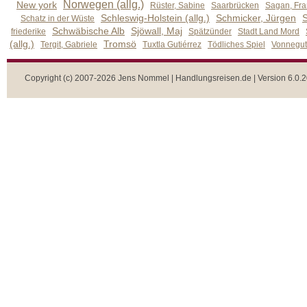
Norwegen (allg.)
New york
Rüster, Sabine
Saarbrücken
Sagan, Fra
Schleswig-Holstein (allg.)
Schmicker, Jürgen
S
Schatz in der Wüste
Schwäbische Alb
Sjöwall, Maj
friederike
Spätzünder
Stadt Land Mord
(allg.)
Tromsö
Tergit, Gabriele
Tuxtla Gutiérrez
Tödliches Spiel
Vonnegut,
Copyright (c) 2007-2026 Jens Nommel | Handlungsreisen.de | Version 6.0.2