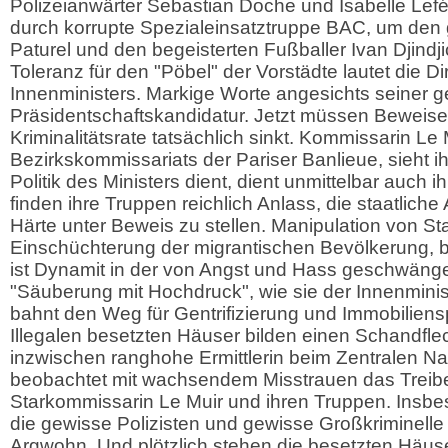
Polizeianwärter Sebastian Doche und Isabelle Lefé
durch korrupte Spezialeinsatztruppe BAC, um den
Paturel und den begeisterten Fußballer Ivan Djindji
Toleranz für den "Pöbel" der Vorstädte lautet die Di
Innenministers. Markige Worte angesichts seiner g
Präsidentschaftskandidatur. Jetzt müssen Beweise 
Kriminalitätsrate tatsächlich sinkt. Kommissarin Le M
Bezirkskommissariats der Pariser Banlieue, sieht 
Politik des Ministers dient, dient unmittelbar auch 
finden ihre Truppen reichlich Anlass, die staatliche 
Härte unter Beweis zu stellen. Manipulation von Sta
Einschüchterung der migrantischen Bevölkerung, br
ist Dynamit in der von Angst und Hass geschwäng
"Säuberung mit Hochdruck", wie sie der Innenministe
bahnt den Weg für Gentrifizierung und Immobiliens
Illegalen besetzten Häuser bilden einen Schandfle
inzwischen ranghohe Ermittlerin beim Zentralen Na
beobachtet mit wachsendem Misstrauen das Treib
Starkommissarin Le Muir und ihren Truppen. Insbe
die gewisse Polizisten und gewisse Großkriminelle
Argwohn. Und plötzlich stehen die besetzten Häuse