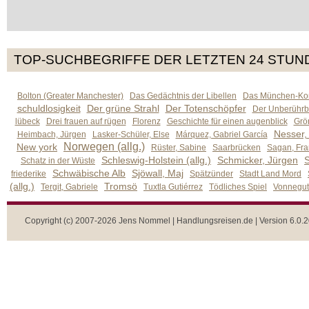
TOP-SUCHBEGRIFFE DER LETZTEN 24 STUN
Bolton (Greater Manchester)
Das Gedächtnis der Libellen
Das München-Kom
schuldlosigkeit
Der grüne Strahl
Der Totenschöpfer
Der Unberührb
lübeck
Drei frauen auf rügen
Florenz
Geschichte für einen augenblick
Grön
Nesser,
Heimbach, Jürgen
Lasker-Schüler, Else
Márquez, Gabriel García
Norwegen (allg.)
New york
Rüster, Sabine
Saarbrücken
Sagan, Fra
Schleswig-Holstein (allg.)
Schmicker, Jürgen
S
Schatz in der Wüste
Schwäbische Alb
Sjöwall, Maj
friederike
Spätzünder
Stadt Land Mord
(allg.)
Tromsö
Tergit, Gabriele
Tuxtla Gutiérrez
Tödliches Spiel
Vonnegut,
Copyright (c) 2007-2026 Jens Nommel | Handlungsreisen.de | Version 6.0.2